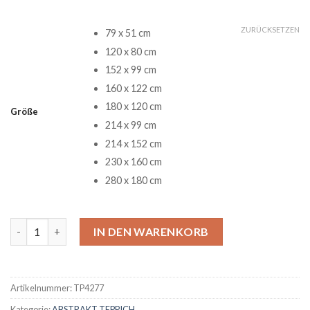
ZURÜCKSETZEN
79 x 51 cm
120 x 80 cm
152 x 99 cm
160 x 122 cm
180 x 120 cm
Größe
214 x 99 cm
214 x 152 cm
230 x 160 cm
280 x 180 cm
Graffiti Music Teppich Menge
IN DEN WARENKORB
Artikelnummer:
TP4277
Kategorie:
ABSTRAKT TEPPICH