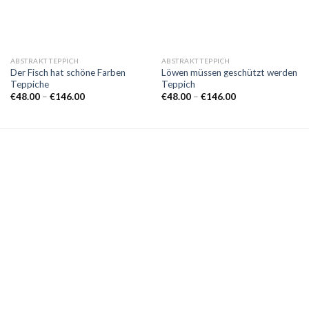
ABSTRAKT TEPPICH
ABSTRAKT TEPPICH
Der Fisch hat schöne Farben
Löwen müssen geschützt werden
Teppiche
Teppich
Preisspanne:
Preisspanne:
€
48.00
–
€
146.00
€
48.00
–
€
146.00
€48.00
€48.00
bis
bis
€146.00
€146.00