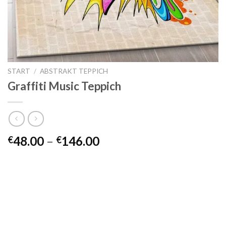
START
/
ABSTRAKT TEPPICH
Graffiti Music Teppich
Preisspanne:
48.00
–
146.00
€
€
€48.00
bis
€146.00