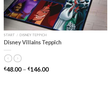
START
/
DISNEY TEPPICH
Disney Villains Teppich
Preisspanne:
48.00
–
146.00
€
€
€48.00
bis
€146.00