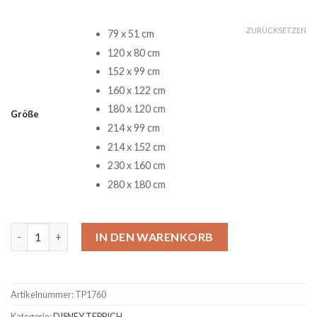
ZURÜCKSETZEN
79 x 51 cm
120 x 80 cm
152 x 99 cm
160 x 122 cm
180 x 120 cm
Größe
214 x 99 cm
214 x 152 cm
230 x 160 cm
280 x 180 cm
Disney Villains Teppich Menge
IN DEN WARENKORB
Artikelnummer:
TP1760
Kategorie:
DISNEY TEPPICH