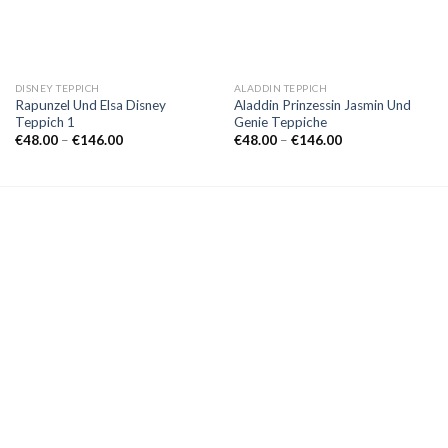
DISNEY TEPPICH
ALADDIN TEPPICH
Rapunzel Und Elsa Disney
Aladdin Prinzessin Jasmin Und
Teppich 1
Genie Teppiche
Preisspanne:
Preisspanne:
€
48.00
–
€
146.00
€
48.00
–
€
146.00
€48.00
€48.00
bis
bis
€146.00
€146.00