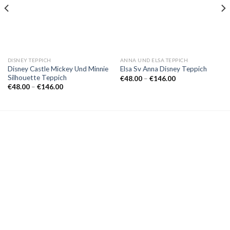
DISNEY TEPPICH
ANNA UND ELSA TEPPICH
Disney Castle Mickey Und Minnie
Elsa Sv Anna Disney Teppich
Silhouette Teppich
Preisspanne:
€
48.00
–
€
146.00
€48.00
Preisspanne:
€
48.00
–
€
146.00
bis
€48.00
€146.00
bis
€146.00