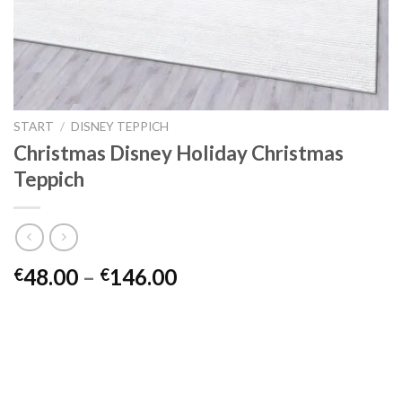
START
/
DISNEY TEPPICH
Christmas Disney Holiday Christmas
Teppich
Preisspanne:
48.00
–
146.00
€
€
€48.00
bis
€146.00