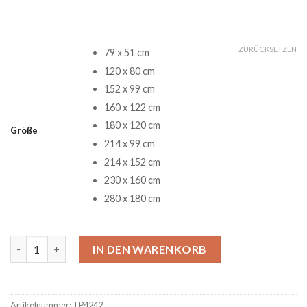
ZURÜCKSETZEN
79 x 51 cm
120 x 80 cm
152 x 99 cm
160 x 122 cm
180 x 120 cm
Größe
214 x 99 cm
214 x 152 cm
230 x 160 cm
280 x 180 cm
Christmas Disney Holiday Christmas Teppich Menge
IN DEN WARENKORB
Artikelnummer:
TP4242