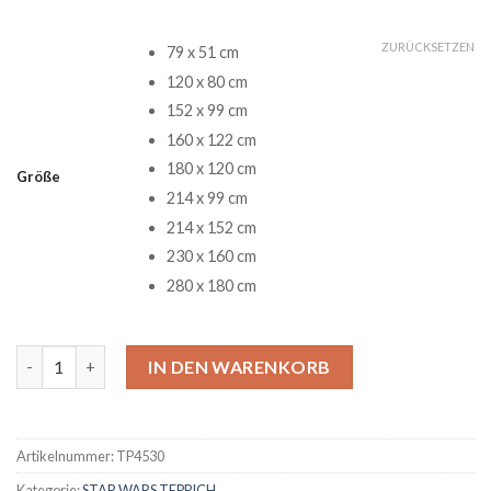
ZURÜCKSETZEN
79 x 51 cm
120 x 80 cm
152 x 99 cm
160 x 122 cm
180 x 120 cm
Größe
214 x 99 cm
214 x 152 cm
230 x 160 cm
280 x 180 cm
Chewbacca Star Wars Movie 2 Teppich Menge
IN DEN WARENKORB
Artikelnummer:
TP4530
Kategorie:
STAR WARS TEPPICH