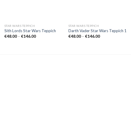
STAR WARS TEPPICH
STAR WARS TEPPICH
Sith Lords Star Wars Teppich
Darth Vader Star Wars Teppich 1
Preisspanne:
Preisspanne:
€
48.00
–
€
146.00
€
48.00
–
€
146.00
€48.00
€48.00
bis
bis
€146.00
€146.00