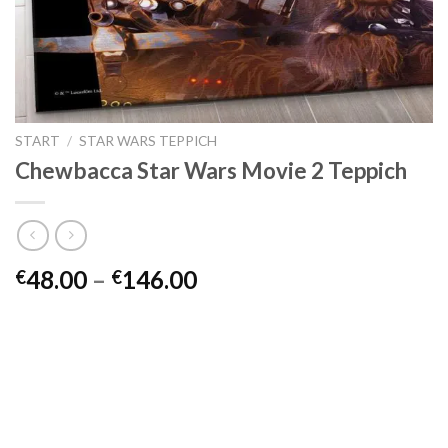
START
/
STAR WARS TEPPICH
Chewbacca Star Wars Movie 2 Teppich
Preisspanne:
48.00
–
146.00
€
€
€48.00
bis
€146.00