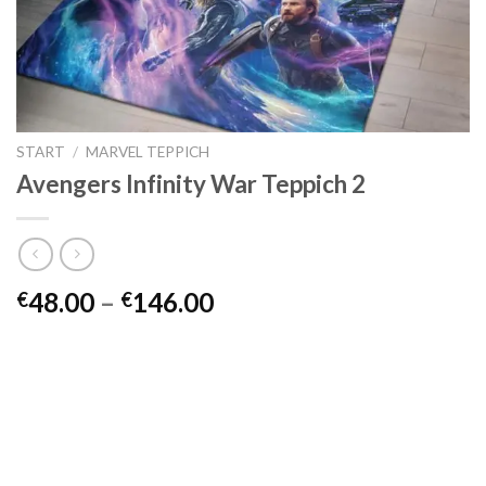
START
/
MARVEL TEPPICH
Avengers Infinity War Teppich 2
Preisspanne:
48.00
–
146.00
€
€
€48.00
bis
€146.00