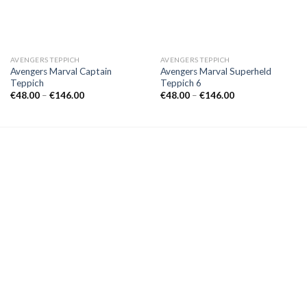
AVENGERS TEPPICH
AVENGERS TEPPICH
Avengers Marval Captain
Avengers Marval Superheld
Teppich
Teppich 6
Preisspanne:
Preisspanne:
€
48.00
–
€
146.00
€
48.00
–
€
146.00
€48.00
€48.00
bis
bis
€146.00
€146.00