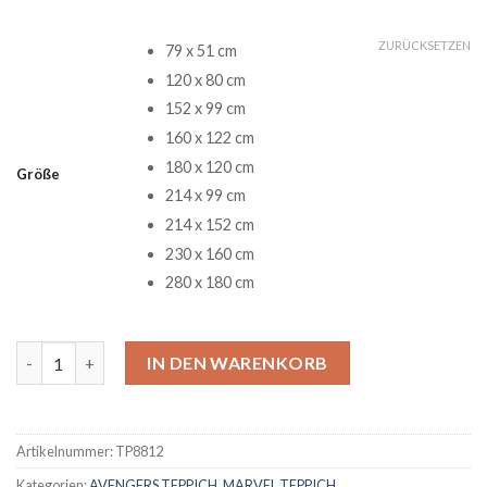
ZURÜCKSETZEN
79 x 51 cm
120 x 80 cm
152 x 99 cm
160 x 122 cm
180 x 120 cm
Größe
214 x 99 cm
214 x 152 cm
230 x 160 cm
280 x 180 cm
Avengers Infinity War Teppich 2 Menge
IN DEN WARENKORB
Artikelnummer:
TP8812
Kategorien:
AVENGERS TEPPICH
,
MARVEL TEPPICH