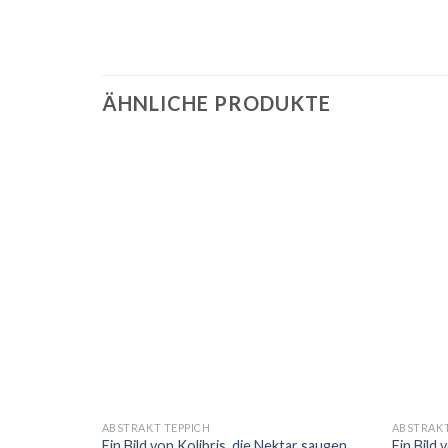
ÄHNLICHE PRODUKTE
ABSTRAKT TEPPICH
ABSTRAKT
gends On
Ein Bild von Kolibris, die Nektar saugen
Ein Bild 