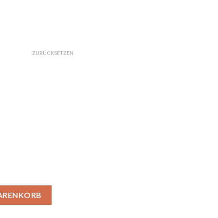
ZURÜCKSETZEN
h Menge
WARENKORB