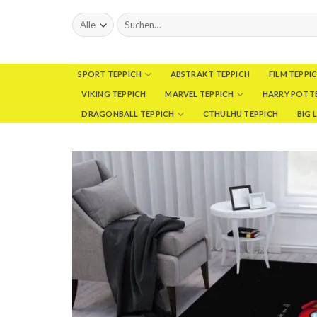
Skip
Suchen
to
nach:
content
SPORT TEPPICH
ABSTRAKT TEPPICH
FILM TEPPI
VIKING TEPPICH
MARVEL TEPPICH
HARRY POTTE
DRAGONBALL TEPPICH
CTHULHU TEPPICH
BIG 