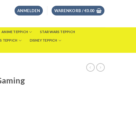
ANMELDEN
WARENKORB /
€
0.00
ANIME TEPPICH
STAR WARS TEPPICH
S TEPPICH
DISNEY TEPPICH
Gaming
eisspanne:
8.00
s
46.00