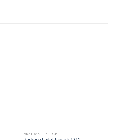
ABSTRAKT TEPPICH
Zuckerschadel Teppich 1211