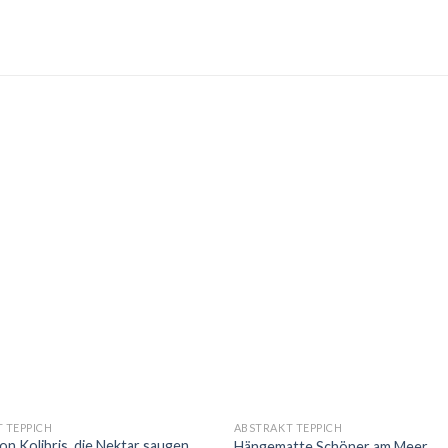
 TEPPICH
ABSTRAKT TEPPICH
von Kolibris, die Nektar saugen
Hängematte Schöner am Meer