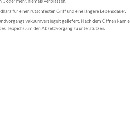
 3 oder mehr, niemals verblassen.
harz für einen rutschfesten Griff und eine längere Lebensdauer.
dvorgangs vakuumversiegelt geliefert. Nach dem Öffnen kann es b
 des Teppichs, um den Absetzvorgang zu unterstützen.