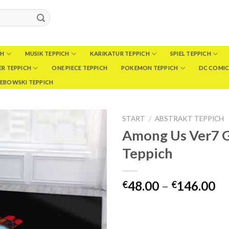
CH
MUSIK TEPPICH
KARIKATUR TEPPICH
SPIEL TEPPICH
R TEPPICH
ONE PIECE TEPPICH
POKEMON TEPPICH
DC COMIC
LEBOWSKI TEPPICH
START
/
ABSTRAKT TEPPICH
Among Us Ver7 
Teppich
Pr
48.00
–
146.00
€
€
€4
bi
€1