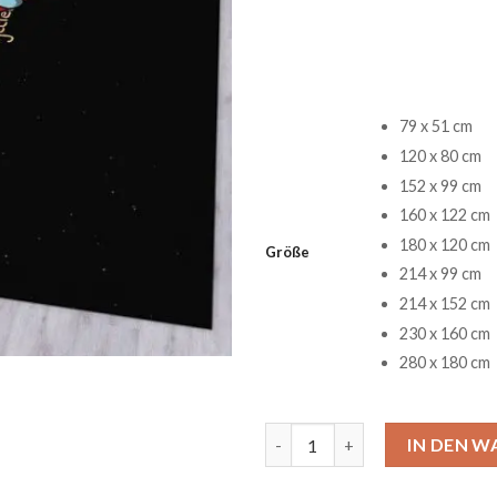
79 x 51 cm
120 x 80 cm
152 x 99 cm
160 x 122 cm
180 x 120 cm
Größe
214 x 99 cm
214 x 152 cm
230 x 160 cm
280 x 180 cm
Among Us Ver7 Gaming Teppic
IN DEN 